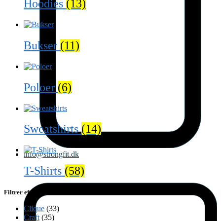
Hoodies
(13)
Bukser
(11)
Poloer
(6)
Sweatshirts
(14)
info@strongfit.dk
T-Shirts
(58)
Filtrer efter Brand
Clique
(33)
Craft
(35)