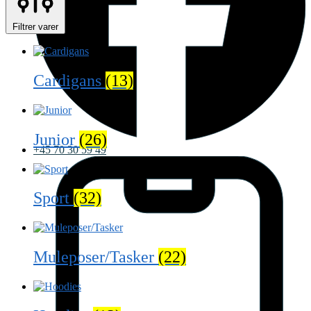
Filtrer varer
Cardigans
(13)
Junior
(26)
+45 70 30 59 49
Sport
(32)
Muleposer/Tasker
(22)