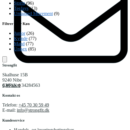
Storm
(96)
TeeJays
(13)
Untagged Movement
(9)
Filtrer efter Køn
Junior
(26)
Kvinde
(77)
Mand
(77)
Unisex
(85)
Strongfit
Skalhuse 15B
9240 Nibe
CVR Nr.: 34284563
0,00
kr.
0
Kontakt os
Telefon:
+45 70 30 59 49
E-mail:
info@strongfit.dk
Kundeservice
Handels- og leveringsbetingelser