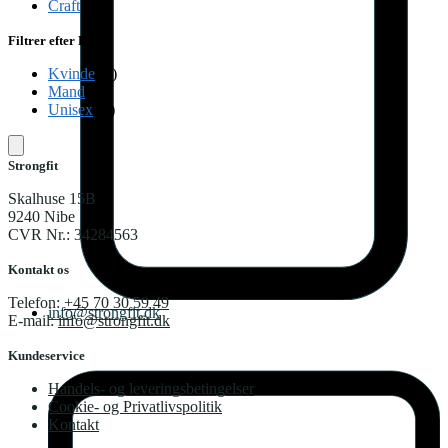
Craft
(2)
på
varesiden
Filtrer efter Køn
Kvinde
(2)
Mand
(1)
Unisex
(1)
Strongfit
Skalhuse 15B
9240 Nibe
CVR Nr.: 34284563
Kontakt os
Telefon:
+45 70 30 59 49
info@strongfit.dk
E-mail:
info@strongfit.dk
Kundeservice
Handels- og leveringsbetingelser
Cookie- og Privatlivspolitik
Kontakt