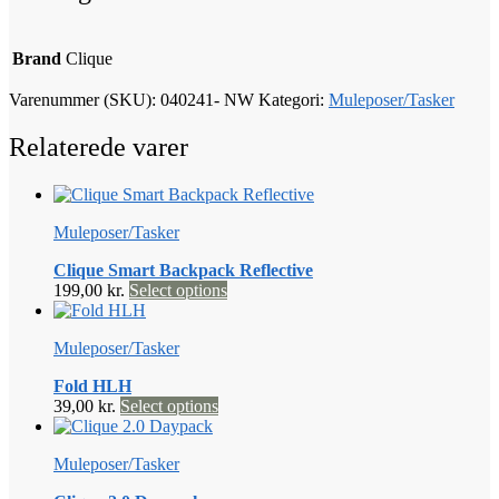
Brand
Clique
Varenummer (SKU):
040241- NW
Kategori:
Muleposer/Tasker
Relaterede varer
Muleposer/Tasker
Clique Smart Backpack Reflective
Dette
199,00
kr.
Select options
vare
har
Muleposer/Tasker
flere
varianter.
Fold HLH
Mulighederne
Dette
39,00
kr.
Select options
kan
vare
vælges
har
på
Muleposer/Tasker
flere
varesiden
varianter.