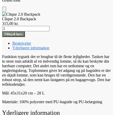
Grand total
Tilføj
til
Clique 2.0 Backpack
kurv
315,00
kr.
Clique
2.0
Tilføj til kurv
Backpack
antal
Beskrivelse
Yderligere information
Funktion rygsæk der er brugbar til de fleste lejligheder. Tasken har
to store rum adskilt af en indvendig lomme, så du kan beskytte din
bærbare computer. Det andet rum har en netlomme og en
nøgleringskrog. Toplommen giver let adgang og på bagsiden er der
en skjult lomme, som kan bruges til værdigenstande. Den har en
robust strop, så den nemt kan fastgøres på en bagagevogn. Den har
refleksdetaljer.
Mål: 45x31x20 cm – 28 L
Materiale: 100% polyester med PU-bagside og PU-belægning
Yderligere information