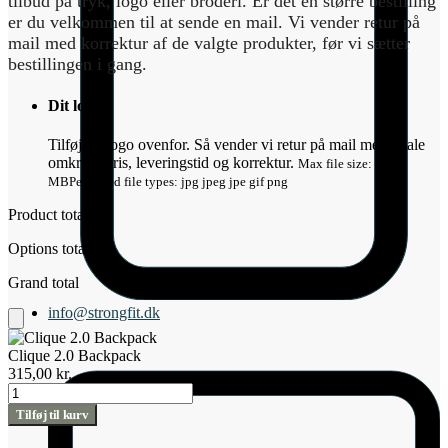
tilbud på tryk, logo eller broderi. Er det en større bestilling
er du velkommen til at sende en mail. Vi vender retur på
mail med korrektur af de valgte produkter, før vi sætter
bestillingen i gang.
Dit logo
*
Tilføj dit logo ovenfor. Så vender vi retur på mail med aftale
omkring pris, leveringstid og korrektur.
Max file size: 1
MB
Permitted file types: jpg jpeg jpe gif png
Product total
Options total
Grand total
info@strongfit.dk
Tilføj
til
Clique 2.0 Backpack
kurv
315,00
kr.
Clique
2.0
Tilføj til kurv
Backpack
antal