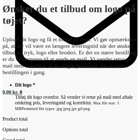
Ønsker du et tilbud om logo på
tøjet?
Upload dit logo og få et tilbud på mail. Vi gør opmærksom
på, at der vil være en længere leveringstid når der ønskes
tilbud på tryk, logo eller broderi. Er det en større bestilling
er du velkommen til at sende en mail. Vi vender retur på
mail med korrektur af de valgte produkter, før vi sætter
bestillingen i gang.
Dit logo
*
0,00
kr.
0
Tilføj dit logo ovenfor. Så vender vi retur på mail med aftale
omkring pris, leveringstid og korrektur.
Max file size: 1
MB
Permitted file types: jpg jpeg jpe gif png
Product total
Options total