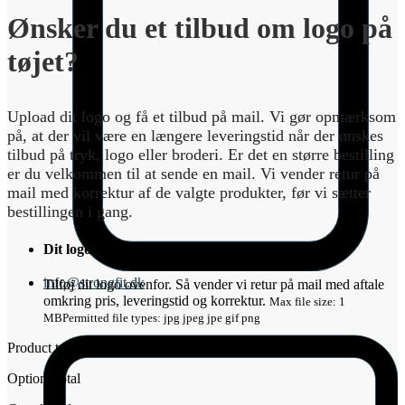
Ønsker du et tilbud om logo på
tøjet?
Upload dit logo og få et tilbud på mail. Vi gør opmærksom
på, at der vil være en længere leveringstid når der ønskes
tilbud på tryk, logo eller broderi. Er det en større bestilling
er du velkommen til at sende en mail. Vi vender retur på
mail med korrektur af de valgte produkter, før vi sætter
bestillingen i gang.
Dit logo
*
info@strongfit.dk
Tilføj dit logo ovenfor. Så vender vi retur på mail med aftale
omkring pris, leveringstid og korrektur.
Max file size: 1
MB
Permitted file types: jpg jpeg jpe gif png
Product total
Options total