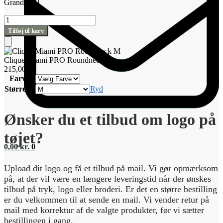
Grand total
Clique
Miami
Tilføj til kurv
PRO
Roundneck
Tilføj
M
til
Clique Miami PRO Roundneck M
antal
kurv
215,00
kr.
Farve
Størrelse
Ryd
Ønsker du et tilbud om logo på
tøjet?
0,00
kr.
0
Upload dit logo og få et tilbud på mail. Vi gør opmærksom
på, at der vil være en længere leveringstid når der ønskes
tilbud på tryk, logo eller broderi. Er det en større bestilling
er du velkommen til at sende en mail. Vi vender retur på
mail med korrektur af de valgte produkter, før vi sætter
bestillingen i gang.