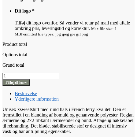
Dit logo
*
Tilføj dit logo ovenfor. Så vender vi retur på mail med aftale
omkring pris, leveringstid og korrektur.
Max file size: 1
MB
Permitted file types: jpg jpeg jpe gif png
Product total
Options total
Grand total
Clique
Miami
Tilføj til kurv
PRO
Roundneck
Beskrivelse
M
Yderligere information
antal
Unisex xsweatshirt med rund hals i French terry-kvalitet. Den er
fremstillet i en blanding af bomuld og genanvende polyester. Reglan
ærmerne og 2×2 ribkant i ærmeender og bund. Aftagelig nakkelabel
til rebranding. Det bløde, stabiliserede stof er designet til intensiv
vask og har anti-pilling-egenskaber.