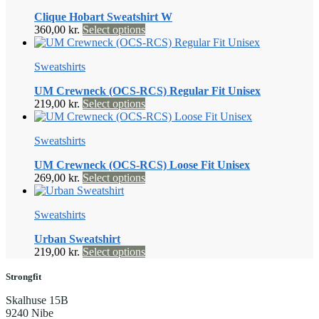
Clique Hobart Sweatshirt W
Dette
360,00
kr.
Select options
vare
har
Sweatshirts
flere
varianter.
UM Crewneck (OCS-RCS) Regular Fit Unisex
Mulighederne
Dette
219,00
kr.
Select options
kan
vare
vælges
har
på
Sweatshirts
flere
varesiden
varianter.
UM Crewneck (OCS-RCS) Loose Fit Unisex
Mulighederne
Dette
269,00
kr.
Select options
kan
vare
vælges
har
på
Sweatshirts
flere
varesiden
varianter.
Urban Sweatshirt
Mulighederne
Dette
219,00
kr.
Select options
kan
vare
vælges
har
Strongfit
på
flere
varesiden
Skalhuse 15B
varianter.
9240 Nibe
Mulighederne