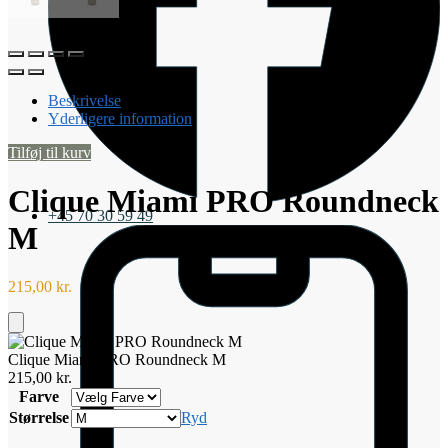
Beskrivelse
Yderligere information
Tilføj til kurv
Clique Miami PRO Roundneck
+45 70 30 59 49
M
215,00
kr.
Tilføj
til
Clique Miami PRO Roundneck M
kurv
215,00
kr.
Farve
Størrelse
Ryd