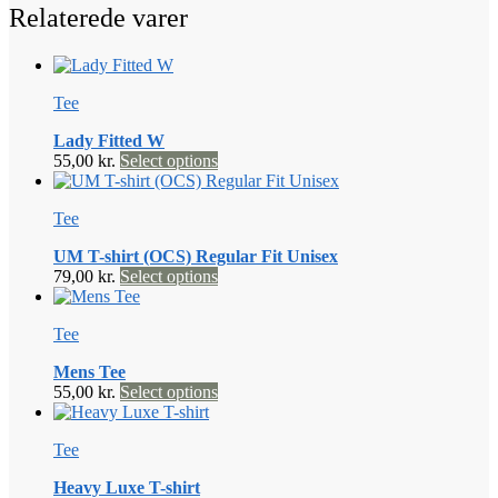
Relaterede varer
Tee
Lady Fitted W
Dette
55,00
kr.
Select options
vare
har
Tee
flere
varianter.
UM T-shirt (OCS) Regular Fit Unisex
Mulighederne
Dette
79,00
kr.
Select options
kan
vare
vælges
har
på
Tee
flere
varesiden
varianter.
Mens Tee
Mulighederne
Dette
55,00
kr.
Select options
kan
vare
vælges
har
på
Tee
flere
varesiden
varianter.
Heavy Luxe T-shirt
Mulighederne