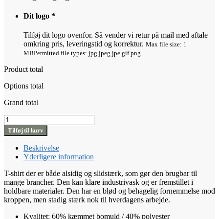
Dit logo
*
Tilføj dit logo ovenfor. Så vender vi retur på mail med aftale
omkring pris, leveringstid og korrektur.
Max file size: 1
MB
Permitted file types: jpg jpeg jpe gif png
Product total
Options total
Grand total
Comfort
Work
Tilføj til kurv
Tee
antal
Beskrivelse
Yderligere information
T-shirt der er både alsidig og slidstærk, som gør den brugbar til
mange brancher. Den kan klare industrivask og er fremstillet i
holdbare materialer. Den har en blød og behagelig fornemmelse mod
kroppen, men stadig stærk nok til hverdagens arbejde.
Kvalitet: 60% kæmmet bomuld / 40% polyester