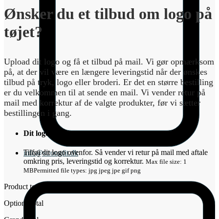
Ønsker du et tilbud om logo på
tøjet?
Upload dit logo og få et tilbud på mail. Vi gør opmærksom
på, at der vil være en længere leveringstid når der ønskes
tilbud på tryk, logo eller broderi. Er det en større bestilling
er du velkommen til at sende en mail. Vi vender retur på
mail med korrektur af de valgte produkter, før vi sætter
bestillingen i gang.
Dit logo
*
Tilføj dit logo ovenfor. Så vender vi retur på mail med aftale
info@strongfit.dk
omkring pris, leveringstid og korrektur.
Max file size: 1
MB
Permitted file types: jpg jpeg jpe gif png
Product total
Options total