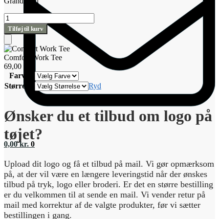
Grand total
Comfort
Work
Tilføj til kurv
Tee
antal
Tilføj
til
Comfort Work Tee
kurv
69,00
kr.
Farve
Størrelse
Ryd
Ønsker du et tilbud om logo på
tøjet?
0,00
kr.
0
Upload dit logo og få et tilbud på mail. Vi gør opmærksom
på, at der vil være en længere leveringstid når der ønskes
tilbud på tryk, logo eller broderi. Er det en større bestilling
er du velkommen til at sende en mail. Vi vender retur på
mail med korrektur af de valgte produkter, før vi sætter
bestillingen i gang.