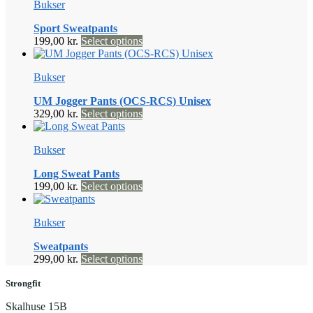
Bukser
Sport Sweatpants
Dette
199,00
kr.
Select options
vare
har
Bukser
flere
varianter.
UM Jogger Pants (OCS-RCS) Unisex
Mulighederne
Dette
329,00
kr.
Select options
kan
vare
vælges
har
på
Bukser
flere
varesiden
varianter.
Long Sweat Pants
Mulighederne
Dette
199,00
kr.
Select options
kan
vare
vælges
har
på
Bukser
flere
varesiden
varianter.
Sweatpants
Mulighederne
Dette
299,00
kr.
Select options
kan
vare
vælges
har
Strongfit
på
flere
varesiden
Skalhuse 15B
varianter.