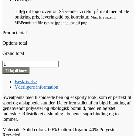
Tilføj dit logo ovenfor. Så vender vi retur på mail med aftale
omkring pris, leveringstid og korrektur.
Max file size: 1
MB
Permitted file types: jpg jpeg jpe gif png
Product total
Options total
Grand total
Craft
Community
Tilføj til kurv
2.0
Pants
Beskrivelse
M
Yderligere information
antal
Sweatpants med tilspidsede ben og et sporty look, som er perfekt til
sport og afslappede stunder. De er fremstillet af en blød blanding af
genanvendt polyester og økologisk bomuld, med en børstet
inderside. Ribstrikket afslutning i benene, snørebinding og to
lommer.
Materiale: Solid colors: 60% Cotton-Organic 40% Polyester-
Recycled