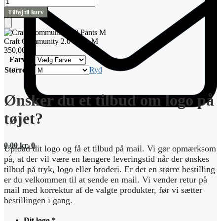
Craft
Community
Tilføj til kurv
2.0
Pants
Tilføj
M
til
Craft Community 2.0 Pants M
antal
kurv
350,00
kr.
Farve
Størrelse
Ryd
Ønsker du et tilbud om logo på
tøjet?
0,00
kr.
0
Upload dit logo og få et tilbud på mail. Vi gør opmærksom
på, at der vil være en længere leveringstid når der ønskes
tilbud på tryk, logo eller broderi. Er det en større bestilling
er du velkommen til at sende en mail. Vi vender retur på
mail med korrektur af de valgte produkter, før vi sætter
bestillingen i gang.
Dit logo
*