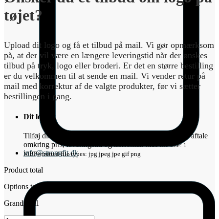
tøjet?
Upload dit logo og få et tilbud på mail. Vi gør opmærksom
på, at der vil være en længere leveringstid når der ønskes
tilbud på tryk, logo eller broderi. Er det en større bestilling
er du velkommen til at sende en mail. Vi vender retur på
mail med korrektur af de valgte produkter, før vi sætter
bestillingen i gang.
Dit logo
*
Tilføj dit logo ovenfor. Så vender vi retur på mail med aftale
omkring pris, leveringstid og korrektur.
Max file size: 1
info@strongfit.dk
MB
Permitted file types: jpg jpeg jpe gif png
Product total
Options total
Grand total