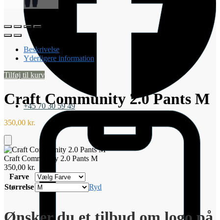
Beskrivelse
Yderligere information
Tilføj til kurv
Craft Community 2.0 Pants M
+45 70 30 59 49
350,00
kr.
Tilføj
til
Craft Community 2.0 Pants M
kurv
350,00
kr.
Farve
Størrelse
Ryd
Ønsker du et tilbud om logo på