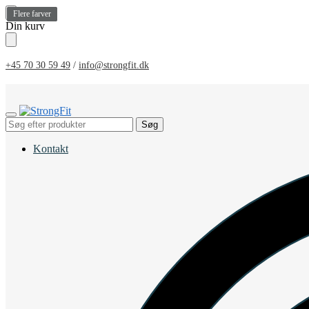
Flere farver
Flere farver
Flere farver
Flere farver
Skip
Skip
Din kurv
to
to
navigation
content
+45 70 30 59 49
/
info@strongfit.dk
Søg
Søg
efter:
Kontakt