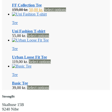
FF Collection Tee
Den
Den
Dette
159,00
kr.
50,00
kr.
Select options
oprindelige
aktuelle
vare
pris
pris
har
Tee
var:
er:
flere
159,00 kr..
50,00 kr..
varianter.
Uni Fashion T-shirt
Mulighederne
Dette
55,00
kr.
Select options
kan
vare
vælges
har
på
Tee
flere
varesiden
varianter.
Urban Loose Fit Tee
Mulighederne
Dette
119,00
kr.
Select options
kan
vare
vælges
har
på
Tee
flere
varesiden
varianter.
Basic Tee
Mulighederne
Dette
39,00
kr.
Select options
kan
vare
vælges
har
Strongfit
på
flere
varesiden
Skalhuse 15B
varianter.
9240 Nibe
Mulighederne