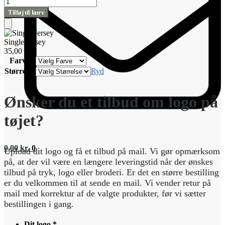
Single
Jersey
Tilføj til kurv
antal
Tilføj
til
Single Jersey
kurv
35,00
kr.
Farve
Størrelse
Ryd
Ønsker du et tilbud om logo på
tøjet?
0,00
kr.
0
Upload dit logo og få et tilbud på mail. Vi gør opmærksom
på, at der vil være en længere leveringstid når der ønskes
tilbud på tryk, logo eller broderi. Er det en større bestilling
er du velkommen til at sende en mail. Vi vender retur på
mail med korrektur af de valgte produkter, før vi sætter
bestillingen i gang.
Dit logo
*