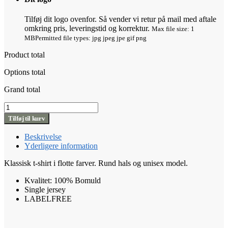
Tilføj dit logo ovenfor. Så vender vi retur på mail med aftale
omkring pris, leveringstid og korrektur.
Max file size: 1
MB
Permitted file types: jpg jpeg jpe gif png
Product total
Options total
Grand total
Single
Jersey
Tilføj til kurv
antal
Beskrivelse
Yderligere information
Klassisk t-shirt i flotte farver. Rund hals og unisex model.
Kvalitet: 100% Bomuld
Single jersey
LABELFREE