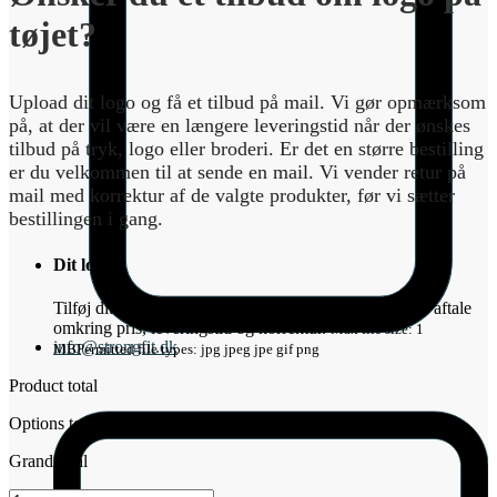
tøjet?
Upload dit logo og få et tilbud på mail. Vi gør opmærksom
på, at der vil være en længere leveringstid når der ønskes
tilbud på tryk, logo eller broderi. Er det en større bestilling
er du velkommen til at sende en mail. Vi vender retur på
mail med korrektur af de valgte produkter, før vi sætter
bestillingen i gang.
Dit logo
*
Tilføj dit logo ovenfor. Så vender vi retur på mail med aftale
omkring pris, leveringstid og korrektur.
Max file size: 1
info@strongfit.dk
MB
Permitted file types: jpg jpeg jpe gif png
Product total
Options total
Grand total