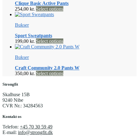
Clique Basic Active Pants
Mulighederne
Dette
254,00
kr.
Select options
kan
vare
vælges
har
på
Bukser
flere
varesiden
varianter.
Sport Sweatpants
Mulighederne
Dette
199,00
kr.
Select options
kan
vare
vælges
har
på
Bukser
flere
varesiden
varianter.
Craft Community 2.0 Pants W
Mulighederne
Dette
350,00
kr.
Select options
kan
vare
vælges
har
Strongfit
på
flere
varesiden
Skalhuse 15B
varianter.
9240 Nibe
Mulighederne
CVR Nr.: 34284563
kan
vælges
Kontakt os
på
varesiden
Telefon:
+45 70 30 59 49
E-mail:
info@strongfit.dk