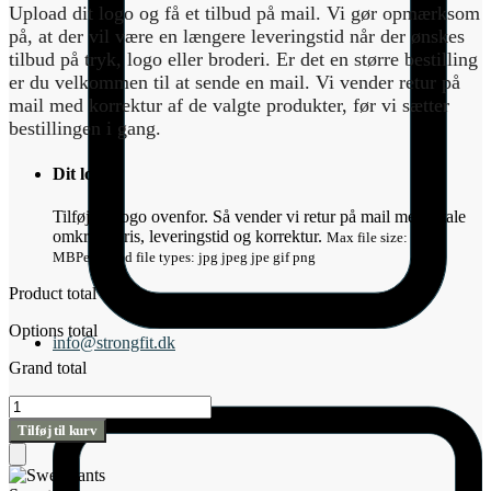
Upload dit logo og få et tilbud på mail. Vi gør opmærksom
på, at der vil være en længere leveringstid når der ønskes
tilbud på tryk, logo eller broderi. Er det en større bestilling
er du velkommen til at sende en mail. Vi vender retur på
mail med korrektur af de valgte produkter, før vi sætter
bestillingen i gang.
Dit logo
*
Tilføj dit logo ovenfor. Så vender vi retur på mail med aftale
omkring pris, leveringstid og korrektur.
Max file size: 1
MB
Permitted file types: jpg jpeg jpe gif png
Product total
Options total
info@strongfit.dk
Grand total
Sweatpants
antal
Tilføj til kurv
Tilføj