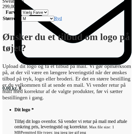
til
Sweatpants
kurv
299,00
kr.
Farve
Størrelse
Ryd
Ønsker du et tilbud om logo på
tøjet?
Upload dit logo og få et tilbud på mail. Vi gør opmærksom
på, at der vil være en længere leveringstid når der ønskes
tilbud på tryk, logo eller broderi. Er det en større bestilling
er du velkommen til at sende en mail. Vi vender retur på
0,00
kr.
0
mail med korrektur af de valgte produkter, før vi sætter
bestillingen i gang.
Dit logo
*
Tilføj dit logo ovenfor. Så vender vi retur på mail med aftale
omkring pris, leveringstid og korrektur.
Max file size: 1
MB
Permitted file types: jpg jpeg jpe gif png