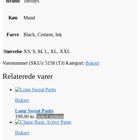
Brand
TeeJays
Køn
Mand
Farve
Black, Cement, Ink
Størrelse
XS, S, M, L, XL, XXL
Varenummer (SKU):
5158 (TJ)
Kategori:
Bukser
Relaterede varer
Bukser
Long Sweat Pants
Dette
199,00
kr.
Select options
vare
har
Bukser
flere
varianter.