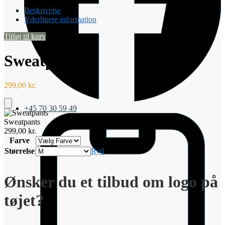
Beskrivelse
Yderligere information
Tilføj til kurv
Sweatpants
299,00
kr.
+45 70 30 59 49
Tilføj
til
Sweatpants
kurv
299,00
kr.
Farve
Størrelse
Ryd
Ønsker du et tilbud om logo på
tøjet?