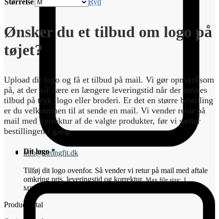
Størrelse
Ryd
Ønsker du et tilbud om logo på
tøjet?
Upload dit logo og få et tilbud på mail. Vi gør opmærksom
på, at der vil være en længere leveringstid når der ønskes
tilbud på tryk, logo eller broderi. Er det en større bestilling
er du velkommen til at sende en mail. Vi vender retur på
mail med korrektur af de valgte produkter, før vi sætter
bestillingen i gang.
Dit logo
*
info@strongfit.dk
Tilføj dit logo ovenfor. Så vender vi retur på mail med aftale
omkring pris, leveringstid og korrektur.
Max file size: 1
MB
Permitted file types: jpg jpeg jpe gif png
Product total