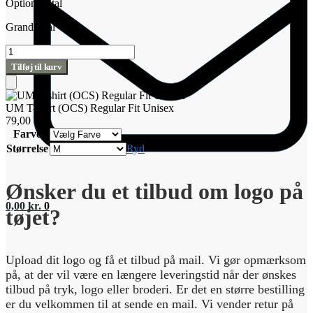
Options total
Grand total
UM
T-
Tilføj til kurv
shirt
(OCS)
Tilføj
Regular
til
UM T-shirt (OCS) Regular Fit Unisex
Fit
kurv
79,00
kr.
Unisex
Farve
antal
Størrelse
Ryd
Ønsker du et tilbud om logo på
0,00
kr.
0
tøjet?
Upload dit logo og få et tilbud på mail. Vi gør opmærksom
på, at der vil være en længere leveringstid når der ønskes
tilbud på tryk, logo eller broderi. Er det en større bestilling
er du velkommen til at sende en mail. Vi vender retur på