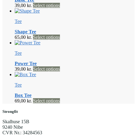
Dette
39,00
kr.
Select options
vare
har
Tee
flere
varianter.
Shape Tee
Mulighederne
Dette
65,00
kr.
Select options
kan
vare
vælges
har
på
Tee
flere
varesiden
varianter.
Power Tee
Mulighederne
Dette
39,00
kr.
Select options
kan
vare
vælges
har
på
Tee
flere
varesiden
varianter.
Box Tee
Mulighederne
Dette
69,00
kr.
Select options
kan
vare
vælges
har
Strongfit
på
flere
varesiden
Skalhuse 15B
varianter.
9240 Nibe
Mulighederne
CVR Nr.: 34284563
kan