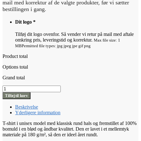
mail med korrektur af de valgte produkter, før vi sætter
bestillingen i gang.
Dit logo
*
Tilføj dit logo ovenfor. Så vender vi retur på mail med aftale
omkring pris, leveringstid og korrektur.
Max file size: 1
MB
Permitted file types: jpg jpeg jpe gif png
Product total
Options total
Grand total
UM
T-
Tilføj til kurv
shirt
(OCS)
Beskrivelse
Regular
Yderligere information
Fit
Unisex
T-shirt i unisex model med klassisk rund hals og fremstillet af 100%
antal
bomuld i en blød og åndbar kvalitet. Den er lavet i et mellemtyk
materiale på 180 g/m², så den er ideel året rundt.