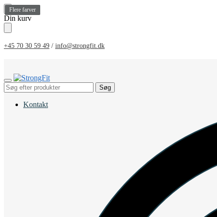
Flere farver
Flere farver
Flere farver
Flere farver
Skip
Skip
Din kurv
to
to
navigation
content
+45 70 30 59 49
/
info@strongfit.dk
Søg
Søg
efter:
Kontakt