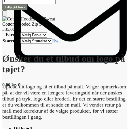
Cotton
Hooded
Tilføj til kurv
Zip
Sweat
Tilføj
antal
til
Cotton Hooded Zip Sweat
kurv
335,00
kr.
Farve
Størrelse
Ryd
Ønsker du et tilbud om logo på
tøjet?
0,00
kr.
0
Upload dit logo og få et tilbud på mail. Vi gør opmærksom
på, at der vil være en længere leveringstid når der ønskes
tilbud på tryk, logo eller broderi. Er det en større bestilling
er du velkommen til at sende en mail. Vi vender retur på
mail med korrektur af de valgte produkter, før vi sætter
bestillingen i gang.
Dit logo
*