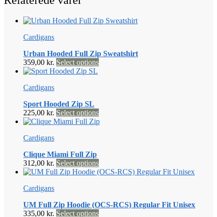
Relaterede varer
Cardigans
Urban Hooded Full Zip Sweatshirt
Dette
359,00
kr.
Select options
vare
har
Cardigans
flere
varianter.
Sport Hooded Zip SL
Mulighederne
Dette
225,00
kr.
Select options
kan
vare
vælges
har
på
Cardigans
flere
varesiden
varianter.
Clique Miami Full Zip
Mulighederne
Dette
312,00
kr.
Select options
kan
vare
vælges
har
på
Cardigans
flere
varesiden
varianter.
UM Full Zip Hoodie (OCS-RCS) Regular Fit Unisex
Mulighederne
Dette
335,00
kr.
Select options
kan