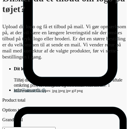
tøjet?
Upload dit logo og få et tilbud på mail. Vi gør opmærksom
på, at der vil være en længere leveringstid når der ønskes
tilbud på tryk, logo eller broderi. Er det en større bestilling
er du velkommen til at sende en mail. Vi vender retur på
mail med korrektur af de valgte produkter, før vi sætter
bestillingen i gang.
Dit logo
*
Tilføj dit logo ovenfor. Så vender vi retur på mail med aftale
omkring pris, leveringstid og korrektur.
Max file size: 1
info@strongfit.dk
MB
Permitted file types: jpg jpeg jpe gif png
Product total
Options total
Grand total