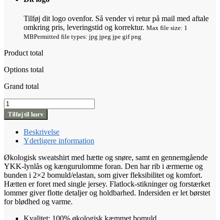
Tilføj dit logo ovenfor. Så vender vi retur på mail med aftale
omkring pris, leveringstid og korrektur.
Max file size: 1
MB
Permitted file types: jpg jpeg jpe gif png
Product total
Options total
Grand total
Cotton
Hooded
Tilføj til kurv
Zip
Sweat
Beskrivelse
antal
Yderligere information
Økologisk sweatshirt med hætte og snøre, samt en gennemgående
YKK-lynlås og kængurulomme foran. Den har rib i ærmerne og
bunden i 2×2 bomuld/elastan, som giver fleksibilitet og komfort.
Hætten er foret med single jersey. Flatlock-stikninger og forstærket
lommer giver flotte detaljer og holdbarhed. Indersiden er let børstet
for blødhed og varme.
Kvalitet: 100% økologisk kæmmet bomuld