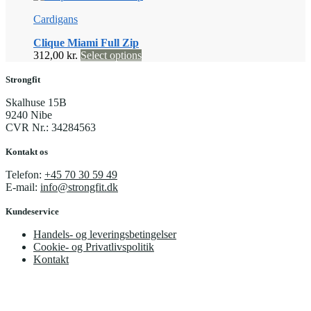
har
på
Cardigans
flere
varesiden
varianter.
Clique Miami Full Zip
Mulighederne
Dette
312,00
kr.
Select options
kan
vare
vælges
har
Strongfit
på
flere
varesiden
Skalhuse 15B
varianter.
9240 Nibe
Mulighederne
CVR Nr.: 34284563
kan
vælges
Kontakt os
på
varesiden
Telefon:
+45 70 30 59 49
E-mail:
info@strongfit.dk
Kundeservice
Handels- og leveringsbetingelser
Cookie- og Privatlivspolitik
Kontakt