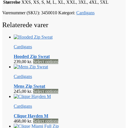
Størrelse
XXS, XS, S, M, L, XL, XXL, 3XL, 4XL, 5XL
Varenummer (SKU):
3450010
Kategori:
Cardigans
Relaterede varer
Cardigans
Hooded Zip Sweat
Dette
239,00
kr.
Select options
vare
har
Cardigans
flere
varianter.
Mens Zip Sweat
Mulighederne
Dette
245,00
kr.
Select options
kan
vare
vælges
har
på
Cardigans
flere
varesiden
varianter.
Clique Hayden M
Mulighederne
Dette
468,00
kr.
Select options
kan
vare
vælges