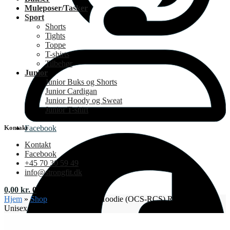
Muleposer/Tasker
Sport
Shorts
Tights
Toppe
T-shirts
Tilbehør
Junior
Junior Buks og Shorts
Junior Cardigan
Junior Hoody og Sweat
Junior T-shirt
Facebook
Kontakt
Kontakt
Facebook
+45 70 30 59 49
info@strongfit.dk
0,00
kr.
0
Hjem
»
Shop
»
UM Full Zip Hoodie (OCS-RCS) Regular Fit
Unisex