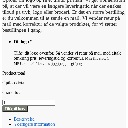
Upload dit logo og få et tilbud på mail. Vi gør opmærksom
på, at der vil være en længere leveringstid når der ønskes
tilbud på tryk, logo eller broderi. Er det en større bestilling
er du velkommen til at sende en mail. Vi vender retur på
mail med korrektur af de valgte produkter, før vi sætter
bestillingen i gang.
Dit logo
*
Tilføj dit logo ovenfor. Så vender vi retur på mail med aftale
omkring pris, leveringstid og korrektur.
Max file size: 1
MB
Permitted file types: jpg jpeg jpe gif png
Product total
Options total
Grand total
UM
Full
Tilføj til kurv
Zip
Hoodie
Beskrivelse
(OCS-
Yderligere information
RCS)