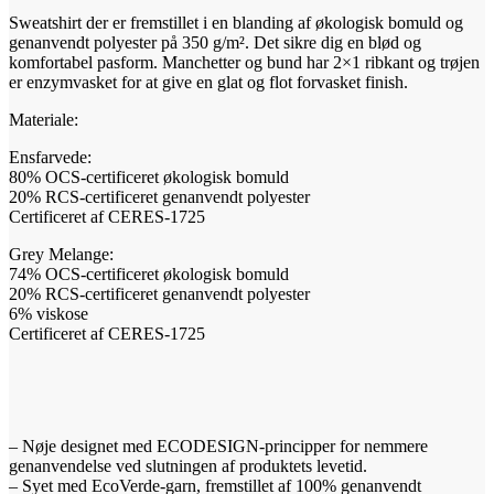
Regular
Sweatshirt der er fremstillet i en blanding af økologisk bomuld og
Fit
genanvendt polyester på 350 g/m². Det sikre dig en blød og
Unisex
komfortabel pasform. Manchetter og bund har 2×1 ribkant og trøjen
antal
er enzymvasket for at give en glat og flot forvasket finish.
Materiale:
Ensfarvede:
80% OCS-certificeret økologisk bomuld
20% RCS-certificeret genanvendt polyester
Certificeret af CERES-1725
Grey Melange:
74% OCS-certificeret økologisk bomuld
20% RCS-certificeret genanvendt polyester
6% viskose
Certificeret af CERES-1725
– Nøje designet med ECODESIGN-principper for nemmere
genanvendelse ved slutningen af produktets levetid.
– Syet med EcoVerde-garn, fremstillet af 100% genanvendt