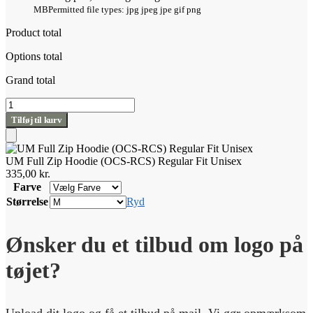
MB
Permitted file types: jpg jpeg jpe gif png
Product total
Options total
Grand total
UM
Full
Tilføj til kurv
Zip
Hoodie
Tilføj
(OCS-
til
UM Full Zip Hoodie (OCS-RCS) Regular Fit Unisex
RCS)
kurv
335,00
kr.
Regular
Farve
Fit
Størrelse
Ryd
Unisex
antal
Ønsker du et tilbud om logo på
tøjet?