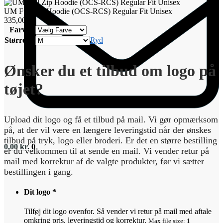
Tilføj
til
UM Full Zip Hoodie (OCS-RCS) Regular Fit Unisex
kurv
335,00
kr.
Farve
Størrelse
Ryd
Ønsker du et tilbud om logo på
tøjet?
Upload dit logo og få et tilbud på mail. Vi gør opmærksom
på, at der vil være en længere leveringstid når der ønskes
tilbud på tryk, logo eller broderi. Er det en større bestilling
0,00
kr.
0
er du velkommen til at sende en mail. Vi vender retur på
mail med korrektur af de valgte produkter, før vi sætter
bestillingen i gang.
Dit logo
*
Tilføj dit logo ovenfor. Så vender vi retur på mail med aftale
omkring pris, leveringstid og korrektur.
Max file size: 1