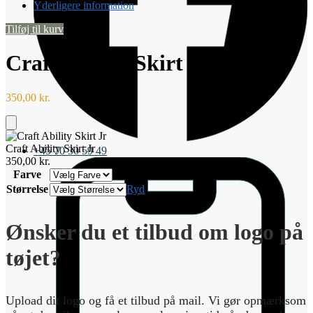
Yderligere information
Tilføj til kurv
Craft Ability Skirt Jr
350,00
kr.
Tilføj
til
Craft Ability Skirt Jr
+45 70 30 59 49
kurv
350,00
kr.
Farve
Størrelse
Ryd
Ønsker du et tilbud om logo på
tøjet?
Upload dit logo og få et tilbud på mail. Vi gør opmærksom