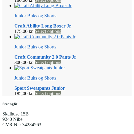
180,00
kr.
Select options
vare
har
Junior Buks og Shorts
flere
varianter.
Craft Ability Long Boxer Jr
Mulighederne
Dette
175,00
kr.
Select options
kan
vare
vælges
har
på
Junior Buks og Shorts
flere
varesiden
varianter.
Craft Community 2.0 Pants Jr
Mulighederne
Dette
300,00
kr.
Select options
kan
vare
vælges
har
på
Junior Buks og Shorts
flere
varesiden
varianter.
Sport Sweatpants Junior
Mulighederne
Dette
185,00
kr.
Select options
kan
vare
vælges
har
Strongfit
på
flere
varesiden
Skalhuse 15B
varianter.
9240 Nibe
Mulighederne
CVR Nr.: 34284563
kan
vælges