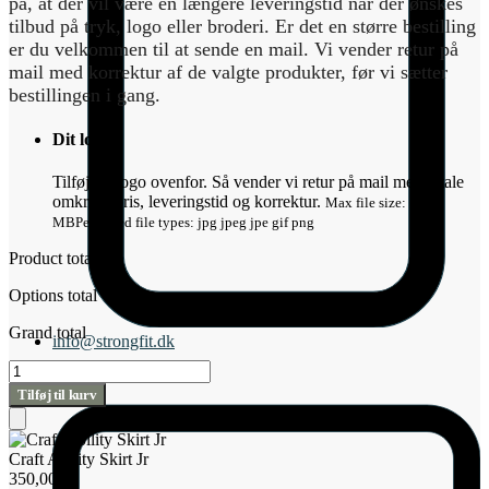
på, at der vil være en længere leveringstid når der ønskes
tilbud på tryk, logo eller broderi. Er det en større bestilling
er du velkommen til at sende en mail. Vi vender retur på
mail med korrektur af de valgte produkter, før vi sætter
bestillingen i gang.
Dit logo
*
Tilføj dit logo ovenfor. Så vender vi retur på mail med aftale
omkring pris, leveringstid og korrektur.
Max file size: 1
MB
Permitted file types: jpg jpeg jpe gif png
Product total
Options total
Grand total
info@strongfit.dk
Craft
Ability
Tilføj til kurv
Skirt
Jr
Tilføj
antal
til
Craft Ability Skirt Jr
kurv
350,00
kr.