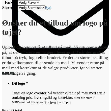
Farve
Størrelse
Ryd
Ønsker du et tilbud om logo på
tøjet?
Upload dit logo og få et tilbud på mail. Vi gør opmærksom
på, at der vil være en længere leveringstid når der ønskes
tilbud på tryk, logo eller broderi. Er det en større bestilling
er du velkommen til at sende en mail. Vi vender retur på
mail med korrektur af de valgte produkter, før vi sætter
bestillingen i gang.
0,00
kr.
0
Dit logo
*
Tilføj dit logo ovenfor. Så vender vi retur på mail med aftale
omkring pris, leveringstid og korrektur.
Max file size: 1
MB
Permitted file types: jpg jpeg jpe gif png
Product total