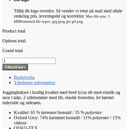
Tilføj dit logo ovenfor. Så vender vi retur på mail med aftale
omkring pris, leveringstid og korrektur.
Max file size: 1
MB
Permitted file types: jpg jpeg jpe gif png
Product total
Options total
Grand total
Long
Sweat
Tilføj til kurv
Pants
Junior
Beskrivelse
antal
Yderligere information
Joggingbukser i kraftig kvalitet med bred lycra rib med elastik og
snor i talje, 2 sidelommer med rib, elastik forneden, let børstet
inderside og sidesøm.
Kvalitet: 65 %
kæmmet bomuld
/ 35 %
polyester
Oxford Grey: 74% kæmmet bomuld / 11% polyester / 15%
viskose
OEKO-TEX