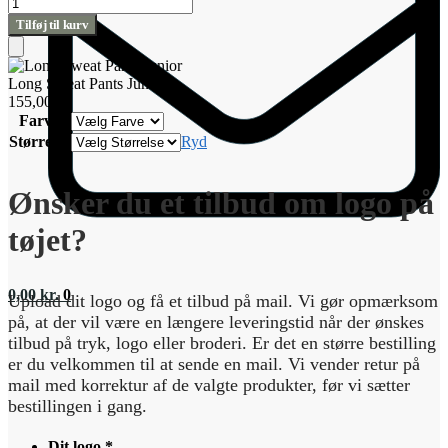
Long
Sweat
Tilføj til kurv
Pants
Junior
Tilføj
antal
til
Long Sweat Pants Junior
kurv
155,00
kr.
Farve
Størrelse
Ryd
Ønsker du et tilbud om logo på
tøjet?
0,00
kr.
0
Upload dit logo og få et tilbud på mail. Vi gør opmærksom
på, at der vil være en længere leveringstid når der ønskes
tilbud på tryk, logo eller broderi. Er det en større bestilling
er du velkommen til at sende en mail. Vi vender retur på
mail med korrektur af de valgte produkter, før vi sætter
bestillingen i gang.
Dit logo
*