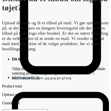
tøjet?
Upload dit logo og få et tilbud på mail. Vi gør opmærksom
på, at der vil være en længere leveringstid når der ønskes
tilbud på tryk, logo eller broderi. Er det en større bestilling
er du velkommen til at sende en mail. Vi vender retur på
mail med korrektur af de valgte produkter, før vi sætter
bestillingen i gang.
Dit logo
*
Tilføj dit logo ovenfor. Så vender vi retur på mail med aftale
omkring pris, leveringstid og korrektur.
Max file size: 1
info@strongfit.dk
MB
Permitted file types: jpg jpeg jpe gif png
Product total
Options total
Grand total