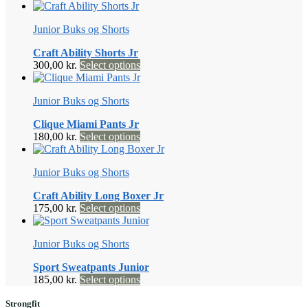
Junior Buks og Shorts
Craft Ability Shorts Jr
Dette
300,00
kr.
Select options
vare
har
Junior Buks og Shorts
flere
varianter.
Clique Miami Pants Jr
Mulighederne
Dette
180,00
kr.
Select options
kan
vare
vælges
har
på
Junior Buks og Shorts
flere
varesiden
varianter.
Craft Ability Long Boxer Jr
Mulighederne
Dette
175,00
kr.
Select options
kan
vare
vælges
har
på
Junior Buks og Shorts
flere
varesiden
varianter.
Sport Sweatpants Junior
Mulighederne
Dette
185,00
kr.
Select options
kan
vare
vælges
har
Strongfit
på