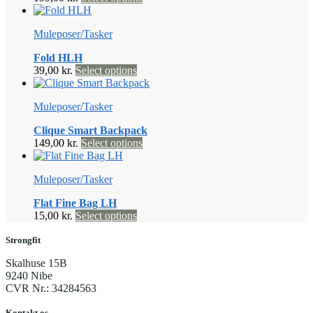
vare
har
Muleposer/Tasker
flere
varianter.
Fold HLH
Mulighederne
Dette
39,00
kr.
Select options
kan
vare
vælges
har
på
Muleposer/Tasker
flere
varesiden
varianter.
Clique Smart Backpack
Mulighederne
Dette
149,00
kr.
Select options
kan
vare
vælges
har
på
Muleposer/Tasker
flere
varesiden
varianter.
Flat Fine Bag LH
Mulighederne
Dette
15,00
kr.
Select options
kan
vare
vælges
har
Strongfit
på
flere
varesiden
Skalhuse 15B
varianter.
9240 Nibe
Mulighederne
CVR Nr.: 34284563
kan
vælges
Kontakt os