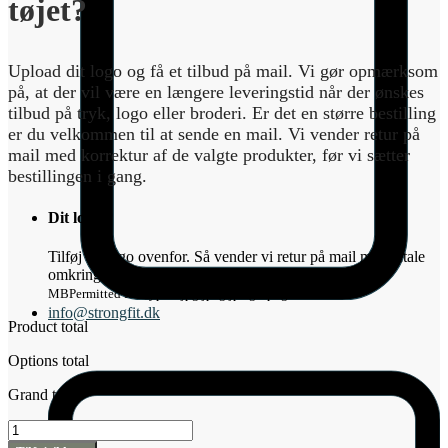
tøjet?
Upload dit logo og få et tilbud på mail. Vi gør opmærksom
på, at der vil være en længere leveringstid når der ønskes
tilbud på tryk, logo eller broderi. Er det en større bestilling
er du velkommen til at sende en mail. Vi vender retur på
mail med korrektur af de valgte produkter, før vi sætter
bestillingen i gang.
Dit logo
*
Tilføj dit logo ovenfor. Så vender vi retur på mail med aftale
omkring pris, leveringstid og korrektur.
Max file size: 1
MB
Permitted file types: jpg jpeg jpe gif png
info@strongfit.dk
Product total
Options total
Grand total
Shopper
39