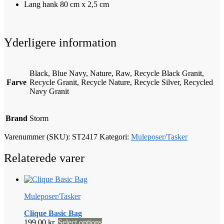
Lang hank 80 cm x 2,5 cm
Yderligere information
Black, Blue Navy, Nature, Raw, Recycle Black Granit,
Farve
Recycle Granit, Recycle Nature, Recycle Silver, Recycled
Navy Granit
Brand
Storm
Varenummer (SKU):
ST2417
Kategori:
Muleposer/Tasker
Relaterede varer
Muleposer/Tasker
Clique Basic Bag
Dette
199,00
kr.
Select options