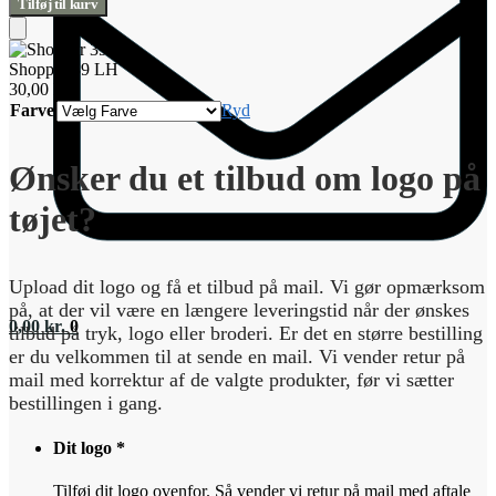
Tilføj til kurv
LH
antal
Tilføj
til
Shopper 39 LH
kurv
30,00
kr.
Farve
Ryd
Ønsker du et tilbud om logo på
tøjet?
Upload dit logo og få et tilbud på mail. Vi gør opmærksom
på, at der vil være en længere leveringstid når der ønskes
0,00
kr.
0
tilbud på tryk, logo eller broderi. Er det en større bestilling
er du velkommen til at sende en mail. Vi vender retur på
mail med korrektur af de valgte produkter, før vi sætter
bestillingen i gang.
Dit logo
*
Tilføj dit logo ovenfor. Så vender vi retur på mail med aftale