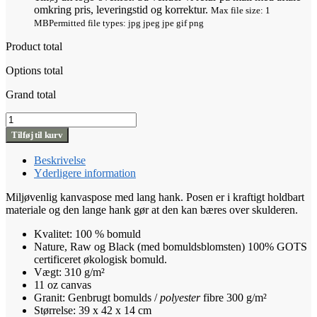
omkring pris, leveringstid og korrektur.
Max file size: 1
MB
Permitted file types: jpg jpeg jpe gif png
Product total
Options total
Grand total
Shopper
39
Tilføj til kurv
LH
antal
Beskrivelse
Yderligere information
Miljøvenlig kanvaspose med lang hank. Posen er i kraftigt holdbart
materiale og den lange hank gør at den kan bæres over skulderen.
Kvalitet: 100 % bomuld
Nature, Raw og Black (med bomuldsblomsten) 100% GOTS
certificeret økologisk bomuld.
Vægt: 310 g/m²
11 oz canvas
Granit: Genbrugt bomulds /
polyester
fibre 300 g/m²
Størrelse: 39 x 42 x 14 cm